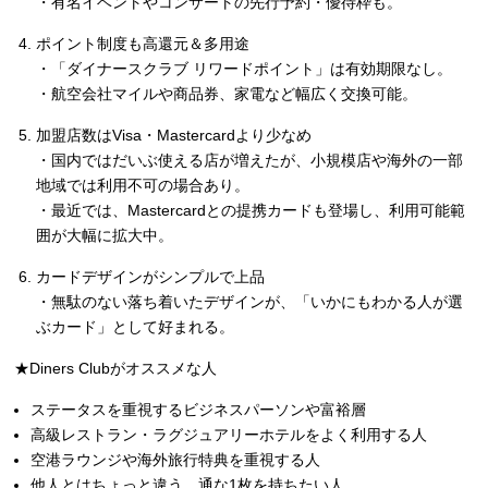
・有名イベントやコンサートの先行予約・優待枠も。
ポイント制度も高還元＆多用途
・「ダイナースクラブ リワードポイント」は有効期限なし。
・航空会社マイルや商品券、家電など幅広く交換可能。
加盟店数はVisa・Mastercardより少なめ
・国内ではだいぶ使える店が増えたが、小規模店や海外の一部
地域では利用不可の場合あり。
・最近では、Mastercardとの提携カードも登場し、利用可能範
囲が大幅に拡大中。
カードデザインがシンプルで上品
・無駄のない落ち着いたデザインが、「いかにもわかる人が選
ぶカード」として好まれる。
★Diners Clubがオススメな人
ステータスを重視するビジネスパーソンや富裕層
高級レストラン・ラグジュアリーホテルをよく利用する人
空港ラウンジや海外旅行特典を重視する人
他人とはちょっと違う、通な1枚を持ちたい人